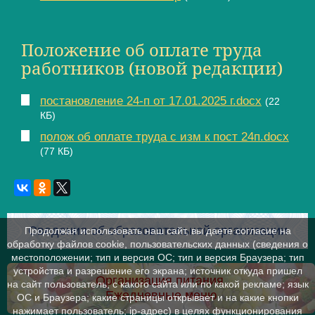
Положение об оплате труда
работников (новой редакции)
постановление 24-п от 17.01.2025 г.docx
(22
КБ)
полож об оплате труда с изм к пост 24п.docx
(77 КБ)
Сведения об образовательной организации
Продолжая использовать наш сайт, вы даете согласие на
обработку файлов cookie, пользовательских данных (сведения о
местоположении; тип и версия ОС; тип и версия Браузера; тип
устройства и разрешение его экрана; источник откуда пришел
Организация питания.
на сайт пользователь; с какого сайта или по какой рекламе; язык
Ежедневные меню
ОС и Браузера; какие страницы открывает и на какие кнопки
нажимает пользователь; ip-адрес) в целях функционирования