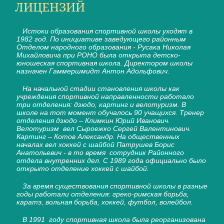
ЛИЦЕНЗИЙ
Истоки образования спортивной школы уходят в
1982 год. По инициативе заведующего районным
Отделом народного образования - Русака Николая
Михайловича при РОНО была открыта детско-
юношеская спортивная школа. Директором школы
назначен Гаммершмидт Антон Адольфович.
На начальной стадии становления школы как
учреждения спортивной направленности работало
три отделения: дзюдо, картинг и велотуризм. В
школе на тот момент обучалось 90 учащихся. Тренер
отделения дзюдо – Климкин Юрий Иванович.
Велотуризм вел Сыроежко Сергей Валентинович.
Картинг – Котов Александр. На общественных
началах вел хоккей с шайбой Патрушев Борис
Анатольевич - в то время сотрудник Районного
отдела внутренних дел. С 1989 года официально было
открыто отделение хоккей с шайбой.
За время существования спортивной школы в разные
годы работали отделения: греко-римская борьба,
каратэ, вольная борьба, хоккей, футбол, волейбол.
В 1991 году спортивная школа была реорганизована